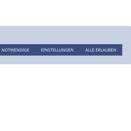
 NOTWENDIGE
EINSTELLUNGEN
ALLE ERLAUBEN
ANIDENT
Artikelnummer:
19004