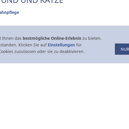
ahnpflege
d Ihnen das
bestmögliche Online-Erlebnis
zu bieten.
rstanden. Klicken Sie auf
Einstellungen
für
NUR
ookies zuzulassen oder sie zu deaktivieren.
r Hunde und Katzen geeignet
nd dem Enzym
 aufhellend
ine Menge
geben und die