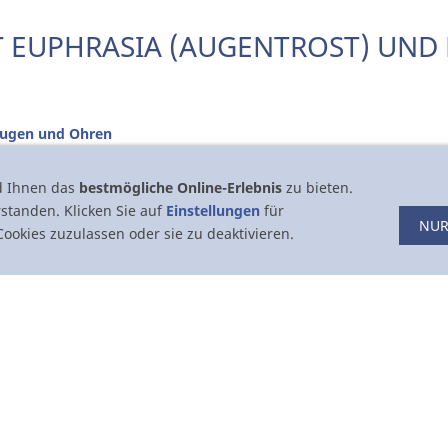
 EUPHRASIA (AUGENTROST) UND 
ugen und Ohren
d Ihnen das
bestmögliche Online-Erlebnis
zu bieten.
rstanden. Klicken Sie auf
Einstellungen
für
NUR
ookies zuzulassen oder sie zu deaktivieren.
r Hunde und Katzen geeignet
dient
nd