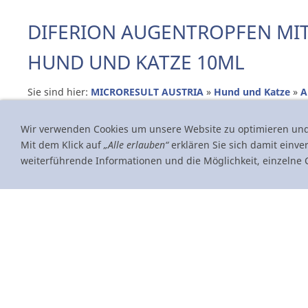
DIFERION AUGENTROPFEN MIT
HUND UND KATZE 10ML
Sie sind hier:
MICRORESULT AUSTRIA
»
Hund und Katze
»
A
Wir verwenden Cookies um unsere Website zu optimieren un
Mit dem Klick auf
„Alle erlauben“
erklären Sie sich damit einve
weiterführende Informationen und die Möglichkeit, einzelne C
Produkt ist fü
DIFERION AUGENTROPFEN FÜR TIERE
Micromed Augenpflege "DIFERION" ist ein Tierpflegemittel, 
der täglichen Augenpflege und zur Beruhigung gereizter u