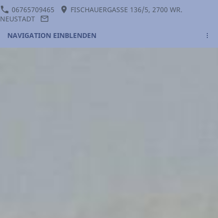
06765709465
FISCHAUERGASSE 136/5, 2700 WR.
NEUSTADT
NAVIGATION EINBLENDEN