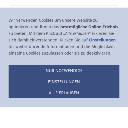
Wir verwenden Cookies um unsere Website zu
optimieren und Ihnen das
bestmögliche Online-Erlebnis
zu bieten. Mit dem Klick auf
„Alle erlauben“
erklären Sie
sich damit einverstanden. Klicken Sie auf
Einstellungen
für weiterführende Informationen und die Möglichkeit,
einzelne Cookies zuzulassen oder sie zu deaktivieren.
NUR NOTWENDIGE
EINSTELLUNGEN
Das
Endise
Slow Down Spray für Hunde
,
Katzen
,
Pferde und Alpakas
enthält eine Mischung aus
ALLE ERLAUBEN
ausgewählten Ölen und Wirkstoffen. Bei akuten
Stresssituationen, versursacht durch Feuerwerk,
Raufereien, Schmerzen etc. oder vor
Tierarztbesuchen, Umzug, bei Ausstellungen,
Entwöhnung und auch bei Neuzugängen und/oder